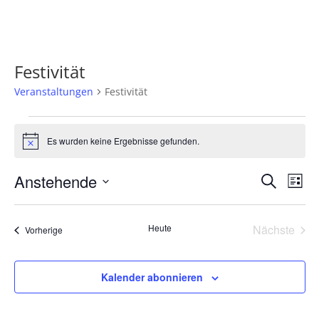
Festivität
Veranstaltungen
Festivität
Veranstaltungen
Es wurden keine Ergebnisse gefunden.
Hinweis
Verans
Ver
Anstehende
Suche
Liste
Ans
Suche
Datum
Nav
und
wählen.
Heute
Nächste
Ansich
Veranstaltungen
Vorherige
Veransta
Naviga
Kalender abonnieren