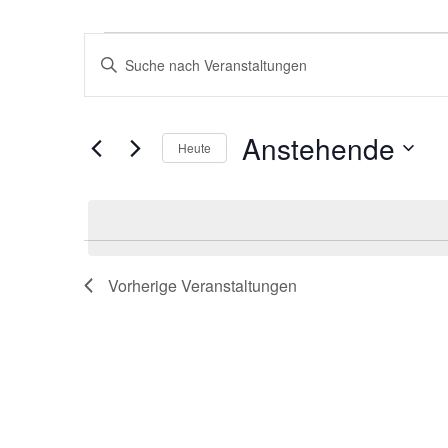
Veranstaltungen
Veranstaltungen
Bitte
Suche
Schlüsselwort
und
eingeben.
Ansichten,
Suche
Anstehende
Navigation
nach
Heute
Veranstaltungen
Datum
Schlüsselwort.
wählen.
Vorherige
Veranstaltungen