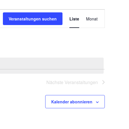
Veranstaltung
Ansichten-
Veranstaltungen suchen
Liste
Monat
Navigation
Nächste
Veranstaltungen
Kalender abonnieren