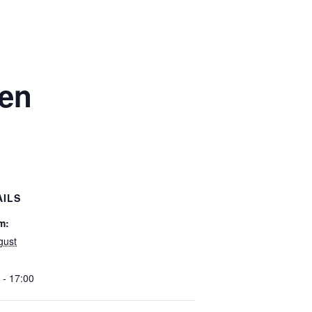
nen
AILS
m:
gust
 - 17:00