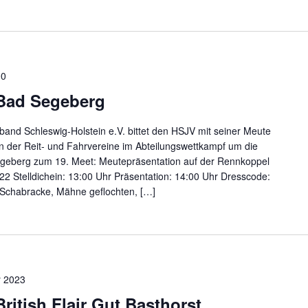
00
 Bad Segeberg
rband Schleswig-Holstein e.V. bittet den HSJV mit seiner Meute
n der Reit- und Fahrvereine im Abteilungswettkampf um die
geberg zum 19. Meet: Meutepräsentation auf der Rennkoppel
 Stelldichein: 13:00 Uhr Präsentation: 14:00 Uhr Dresscode:
Schabracke, Mähne geflochten, […]
r 2023
ritish Flair Gut Basthorst