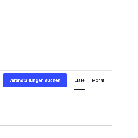
Veranstaltung
Ansichten-
Veranstaltungen suchen
Liste
Monat
Navigation