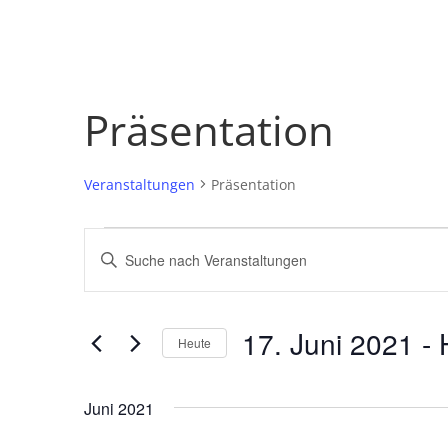
Präsentation
Veranstaltungen
Präsentation
Veranstaltungen
Veranstaltungen
Bitte
Suche
Schlüsselwort
und
eingeben.
Ansichten,
Suche
17. Juni 2021
 - 
Navigation
nach
Heute
Veranstaltungen
Datum
Schlüsselwort.
wählen.
Juni 2021